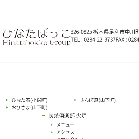
326-0825 栃木県足利市中川町3
TEL :
0284-22-3737
FAX : 028
ひなた庵(⼩俣町)
さんぽ道(⼭下町)
おひさま(山下町)
炭焼倶楽部 火炉
メニュー
アクセス