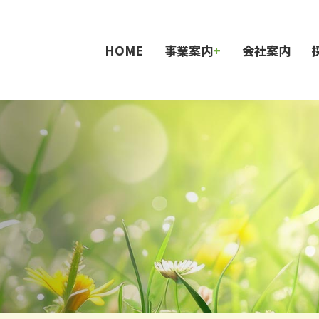
草釣堀
炭焼倶楽部 火炉
採用情報
釣堀施設・ヤギ牧場
メニュー
バーベキュー施設
お問い合わせ
HOME
事業案内
会社案内
お問い合わせ
ライバシーポリシー