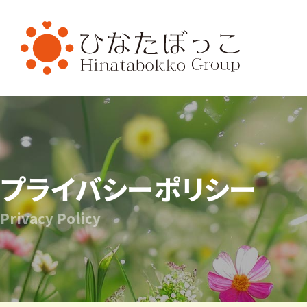
HOME
介護福祉事業
名
ひなたぼっこ(借宿
町)
ひなたぼっこ(中川
町)
ひなた庵(⼩俣町)
さんぽ道(⼭下町)
ひなたの広場(五⼗
部町)
ひなた⽇和(本城)
プライバシーポリシー
ハレノヒ(中川町)
あしかが⻄の杜(⼭
下町)
P
r
i
v
a
c
y
P
o
l
i
c
y
おひさま
お知らせ
お問い合わせ
プ
080-4760-7823
介護に関するご相談