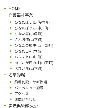
HOME
介護福祉事業
ひなたぼっこ(借宿町)
ひなたぼっこ(中川町)
ひなた庵(⼩俣町)
さんぽ道(⼭下町)
ひなたの広場(五⼗部町)
ひなた⽇和(本城)
ハレノヒ(中川町)
あしかが⻄の杜(⼭下町)
おひさま(山下町)
名草釣堀
釣堀施設・ヤギ牧場
バーベキュー施設
アクセス
お問い合わせ
炭焼倶楽部 火炉