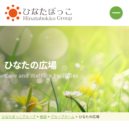
HOME
介護福祉事業
ひなたぼっこ(借宿町)
ひなたぼっこ(中川町)
ひなた庵(⼩俣町)
さんぽ道(⼭下町)
ひなたの広場(五⼗部町)
ひなた⽇和(本城)
ひなたの広場
ハレノヒ(中川町)
あしかが⻄の杜(⼭下町)
C
a
r
e
a
n
d
W
e
l
f
a
r
e
F
a
c
i
l
i
t
i
e
s
おひさま
名草釣堀
釣堀施設・ヤギ牧場
バーベキュー施設
お問い合わせ
炭焼倶楽部 火炉
採用情報
会社案内
ひなたぼっこグループ
>
施設
>
グループホーム
>
ひなたの広場
メニュー
お問い合わせ