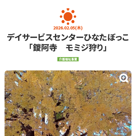
お知らせ
お問い合わせ
プライバシーポリシー
介護に関するご相談
2026.02.05(木)
デイサービスセンターひなたぼっこ
080-4760-7823
9:00～17:00 (土日・祝日を除く)
「鑁阿寺 モミジ狩り」
求人・その他
介護福祉事業
0284-22-3737
9:00～17:00 (土日・祝日を除く)
メールフォーム