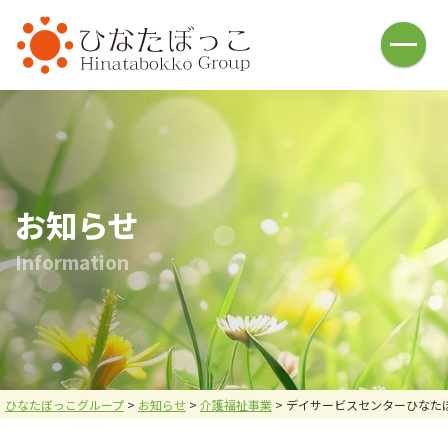
HOME
介護福祉事業
ひなたぼっこ(借宿町)
ひなたぼっこ(中川町)
ひなた庵(⼩俣町)
さんぽ道(⼭下町)
ひなたの広場(五⼗部町)
ひなた⽇和(本城)
お知らせ
ハレノヒ(中川町)
あしかが⻄の杜(⼭下町)
I
n
f
o
r
m
a
t
i
o
n
おひさま
名草釣堀
釣堀施設・ヤギ牧場
バーベキュー施設
お問い合わせ
炭焼倶楽部 火炉
採用情報
会社案内
ひなたぼっこグループ
>
お知らせ
>
介護福祉事業
>
デイサービスセンターひなた
メニュー
お問い合わせ