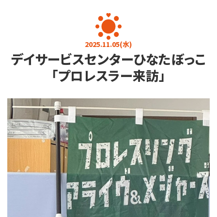
お知らせ
お問い合わせ
プライバシーポリシー
介護に関するご相談
2025.11.05(水)
デイサービスセンターひなたぼっこ
080-4760-7823
9:00～17:00 (土日・祝日を除く)
「プロレスラー来訪」
求人・その他
0284-22-3737
9:00～17:00 (土日・祝日を除く)
メールフォーム