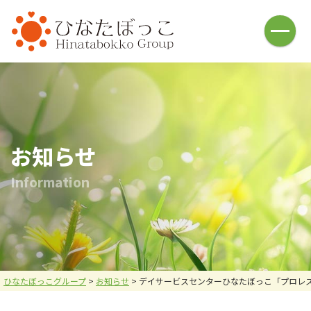
HOME
介護福祉事業
ひなたぼっこ(借宿町)
ひなたぼっこ(中川町)
ひなた庵(⼩俣町)
さんぽ道(⼭下町)
ひなたの広場(五⼗部町)
ひなた⽇和(本城)
お知らせ
ハレノヒ(中川町)
あしかが⻄の杜(⼭下町)
I
n
f
o
r
m
a
t
i
o
n
おひさま
名草釣堀
釣堀施設・ヤギ牧場
バーベキュー施設
お問い合わせ
炭焼倶楽部 火炉
採用情報
会社案内
ひなたぼっこグループ
>
お知らせ
>
デイサービスセンターひなたぼっこ「プロレ
メニュー
お問い合わせ