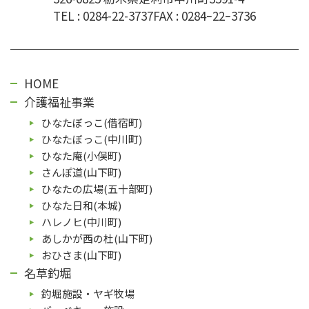
TEL :
0284-22-3737
FAX : 0284ｰ22ｰ3736
HOME
介護福祉事業
ひなたぼっこ(借宿町)
ひなたぼっこ(中川町)
ひなた庵(⼩俣町)
さんぽ道(⼭下町)
ひなたの広場(五⼗部町)
ひなた⽇和(本城)
ハレノヒ(中川町)
あしかが⻄の杜(⼭下町)
おひさま(山下町)
名草釣堀
釣堀施設・ヤギ牧場