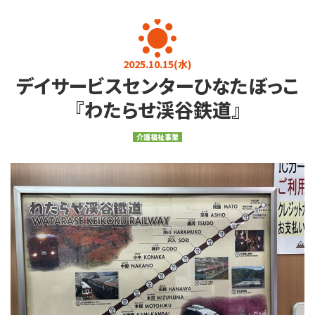
お知らせ
お問い合わせ
プライバシーポリシー
介護に関するご相談
2025.10.15(水)
デイサービスセンターひなたぼっこ
080-4760-7823
9:00～17:00 (土日・祝日を除く)
『わたらせ渓谷鉄道』
求人・その他
介護福祉事業
0284-22-3737
9:00～17:00 (土日・祝日を除く)
メールフォーム