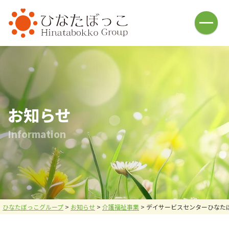
HOME
介護福祉事業
ひなたぼっこ(借宿町)
ひなたぼっこ(中川町)
ひなた庵(⼩俣町)
さんぽ道(⼭下町)
ひなたの広場(五⼗部町)
ひなた⽇和(本城)
お知らせ
ハレノヒ(中川町)
あしかが⻄の杜(⼭下町)
I
n
f
o
r
m
a
t
i
o
n
おひさま
名草釣堀
釣堀施設・ヤギ牧場
バーベキュー施設
お問い合わせ
炭焼倶楽部 火炉
採用情報
会社案内
ひなたぼっこグループ
>
お知らせ
>
介護福祉事業
>
デイサービスセンターひなた
メニュー
お問い合わせ