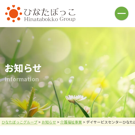
HOME
介護福祉事業
ひなたぼっこ(借宿町)
ひなたぼっこ(中川町)
ひなた庵(⼩俣町)
さんぽ道(⼭下町)
ひなたの広場(五⼗部町)
ひなた⽇和(本城)
お知らせ
ハレノヒ(中川町)
あしかが⻄の杜(⼭下町)
I
n
f
o
r
m
a
t
i
o
n
おひさま
名草釣堀
釣堀施設・ヤギ牧場
バーベキュー施設
お問い合わせ
炭焼倶楽部 火炉
採用情報
会社案内
ひなたぼっこグループ
>
お知らせ
>
介護福祉事業
>
デイサービスセンターひなた
メニュー
お問い合わせ