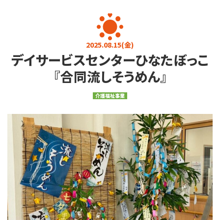
お知らせ
お問い合わせ
プライバシーポリシー
介護に関するご相談
2025.08.15(金)
デイサービスセンターひなたぼっこ
080-4760-7823
9:00～17:00 (土日・祝日を除く)
『合同流しそうめん』
求人・その他
介護福祉事業
0284-22-3737
9:00～17:00 (土日・祝日を除く)
メールフォーム