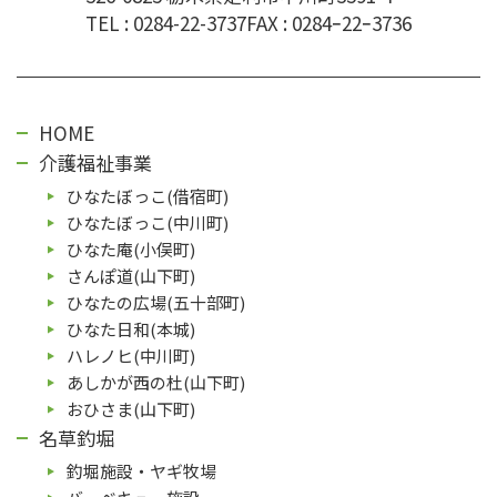
TEL :
0284-22-3737
FAX : 0284ｰ22ｰ3736
HOME
介護福祉事業
ひなたぼっこ(借宿町)
ひなたぼっこ(中川町)
ひなた庵(⼩俣町)
さんぽ道(⼭下町)
ひなたの広場(五⼗部町)
ひなた⽇和(本城)
ハレノヒ(中川町)
あしかが⻄の杜(⼭下町)
おひさま(山下町)
名草釣堀
釣堀施設・ヤギ牧場