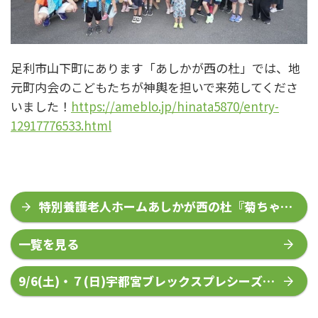
足利市山下町にあります「あしかが西の杜」では、地
元町内会のこどもたちが神輿を担いで来苑してくださ
いました！
https://ameblo.jp/hinata5870/entry-
12917776533.html
特別養護老人ホームあしかが西の杜『菊ちゃん
屋台ラーメン』
一覧を見る
9/6(土)・７(日)宇都宮ブレックスプレシーズン
ゲーム 足利開催