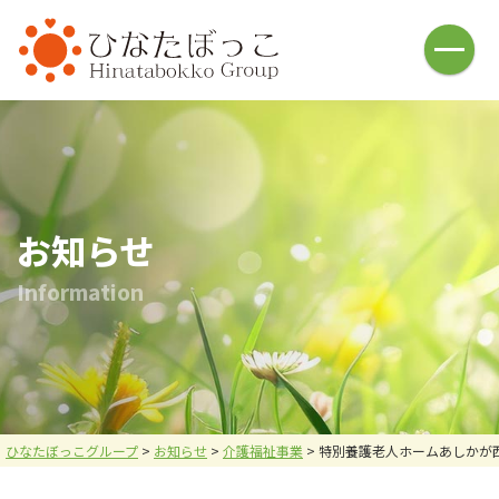
HOME
介護福祉事業
ひなたぼっこ(借宿町)
ひなたぼっこ(中川町)
ひなた庵(⼩俣町)
さんぽ道(⼭下町)
ひなたの広場(五⼗部町)
ひなた⽇和(本城)
お知らせ
ハレノヒ(中川町)
あしかが⻄の杜(⼭下町)
I
n
f
o
r
m
a
t
i
o
n
おひさま
名草釣堀
釣堀施設・ヤギ牧場
バーベキュー施設
お問い合わせ
炭焼倶楽部 火炉
採用情報
会社案内
ひなたぼっこグループ
>
お知らせ
>
介護福祉事業
>
特別養護老人ホームあしかが
メニュー
お問い合わせ