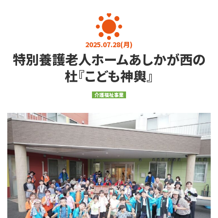
お知らせ
お問い合わせ
プライバシーポリシー
介護に関するご相談
2025.07.28(月)
特別養護老人ホームあしかが西の
080-4760-7823
9:00～17:00 (土日・祝日を除く)
杜『こども神輿』
求人・その他
介護福祉事業
0284-22-3737
9:00～17:00 (土日・祝日を除く)
メールフォーム