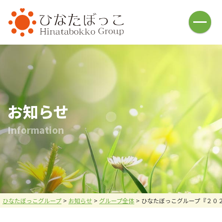
HOME
介護福祉事業
ひなたぼっこ(借宿町)
ひなたぼっこ(中川町)
ひなた庵(⼩俣町)
さんぽ道(⼭下町)
ひなたの広場(五⼗部町)
ひなた⽇和(本城)
お知らせ
ハレノヒ(中川町)
あしかが⻄の杜(⼭下町)
I
n
f
o
r
m
a
t
i
o
n
おひさま
名草釣堀
釣堀施設・ヤギ牧場
バーベキュー施設
お問い合わせ
炭焼倶楽部 火炉
採用情報
会社案内
ひなたぼっこグループ
>
お知らせ
>
グループ全体
>
ひなたぼっこグループ『２０
メニュー
お問い合わせ