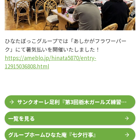
ひなたぼっこグループでは「あしかがフラワーパー
ク」にて暑気払いを開催いたしました！
https://ameblo.jp/hinata5870/entry-
12915036808.html
サンクオーレ足利『第3回栃木ガールズ練習
会』
一覧を見る
グループホームひなた庵『七夕行事』