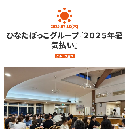
お知らせ
お問い合わせ
プライバシーポリシー
介護に関するご相談
2025.07.10(木)
ひなたぼっこグループ『２０２５年暑
080-4760-7823
9:00～17:00 (土日・祝日を除く)
気払い』
求人・その他
グループ全体
0284-22-3737
9:00～17:00 (土日・祝日を除く)
メールフォーム