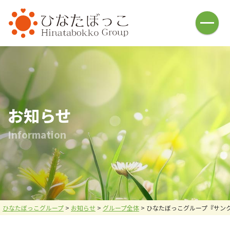
HOME
介護福祉事業
ひなたぼっこ(借宿町)
ひなたぼっこ(中川町)
ひなた庵(⼩俣町)
さんぽ道(⼭下町)
ひなたの広場(五⼗部町)
ひなた⽇和(本城)
お知らせ
ハレノヒ(中川町)
あしかが⻄の杜(⼭下町)
I
n
f
o
r
m
a
t
i
o
n
おひさま
名草釣堀
釣堀施設・ヤギ牧場
バーベキュー施設
お問い合わせ
炭焼倶楽部 火炉
採用情報
会社案内
ひなたぼっこグループ
>
お知らせ
>
グループ全体
>
ひなたぼっこグループ『サン
メニュー
お問い合わせ