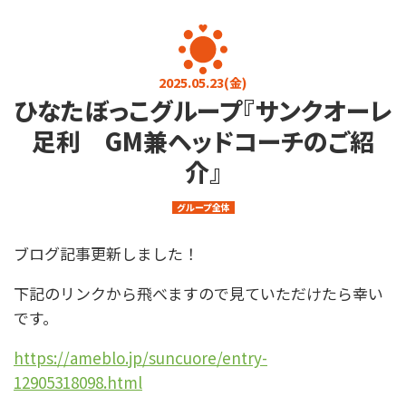
お知らせ
お問い合わせ
プライバシーポリシー
介護に関するご相談
2025.05.23(金)
ひなたぼっこグループ『サンクオーレ
080-4760-7823
9:00～17:00 (土日・祝日を除く)
足利 GM兼ヘッドコーチのご紹
求人・その他
介』
0284-22-3737
グループ全体
9:00～17:00 (土日・祝日を除く)
ブログ記事更新しました！
メールフォーム
下記のリンクから飛べますので見ていただけたら幸い
です。
https://ameblo.jp/suncuore/entry-
12905318098.html