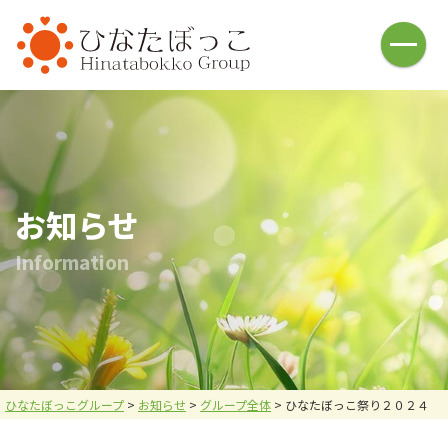
HOME
介護福祉事業
ひなたぼっこ(借宿町)
ひなたぼっこ(中川町)
ひなた庵(⼩俣町)
さんぽ道(⼭下町)
ひなたの広場(五⼗部町)
ひなた⽇和(本城)
お知らせ
ハレノヒ(中川町)
あしかが⻄の杜(⼭下町)
I
n
f
o
r
m
a
t
i
o
n
おひさま
名草釣堀
釣堀施設・ヤギ牧場
バーベキュー施設
お問い合わせ
炭焼倶楽部 火炉
採用情報
会社案内
ひなたぼっこグループ
>
お知らせ
>
グループ全体
>
ひなたぼっこ祭り２０２４
メニュー
お問い合わせ