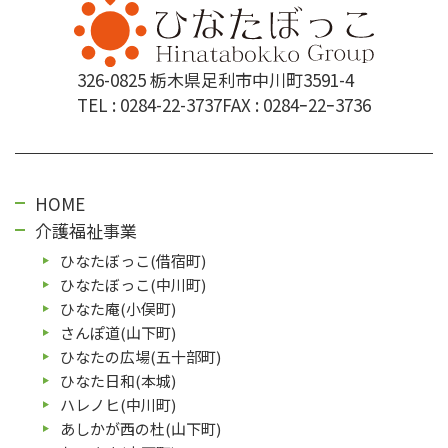
326-0825 栃木県足利市中川町3591-4
TEL :
0284-22-3737
FAX : 0284ｰ22ｰ3736
HOME
介護福祉事業
ひなたぼっこ(借宿町)
ひなたぼっこ(中川町)
ひなた庵(⼩俣町)
さんぽ道(⼭下町)
ひなたの広場(五⼗部町)
ひなた⽇和(本城)
ハレノヒ(中川町)
あしかが⻄の杜(⼭下町)