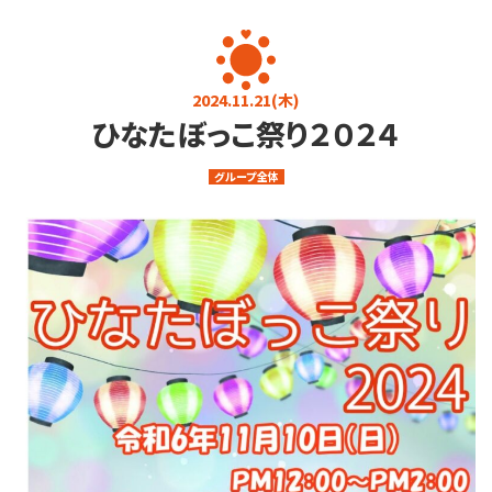
お知らせ
お問い合わせ
プライバシーポリシー
介護に関するご相談
2024.11.21(木)
ひなたぼっこ祭り２０２４
080-4760-7823
9:00～17:00 (土日・祝日を除く)
グループ全体
求人・その他
0284-22-3737
9:00～17:00 (土日・祝日を除く)
メールフォーム